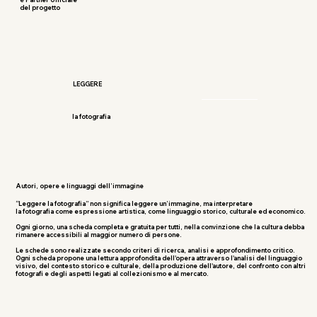
del progetto
LEGGERE
la fotografia
Autori, opere e linguaggi dell’immagine
“Leggere la fotografia” non significa leggere un’immagine, ma interpretare
la fotografia come espressione artistica, come linguaggio storico, culturale ed economico.
Ogni giorno, una scheda completa e gratuita per tutti, nella convinzione che la cultura debba
rimanere accessibili al maggior numero di persone.
Le schede sono realizzate secondo criteri di ricerca, analisi e approfondimento critico.
Ogni scheda propone una lettura approfondita dell'opera attraverso l'analisi del linguaggio
visivo, del contesto storico e culturale, della produzione dell'autore, del confronto con altri
fotografi e degli aspetti legati al collezionismo e al mercato.