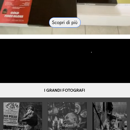
Valorizziamo il lavoro e il talento dei fotografi!
Scopri di più
OPERE D'AUTORE
A TIRATURA
LIMITATA
I GRANDI FOTOGRAFI
Robert
Robert
Capa
Doisneau
Franz Opitz