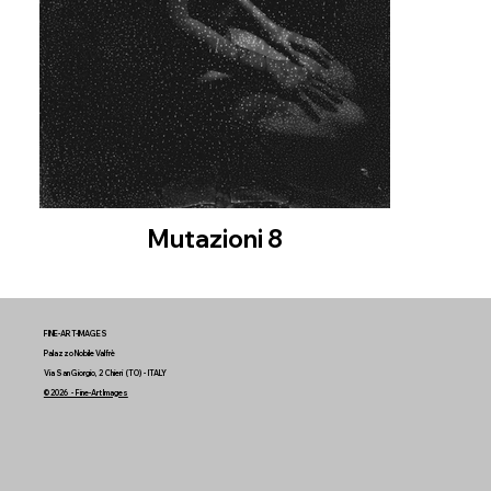
Mutazioni 8
FINE-ART-IMAGES
Palazzo Nobile Valfrè
Via San Giorgio, 2 Chieri (TO) - ITALY
© 2026 - Fine-Art Images