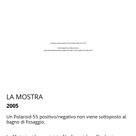
inaugurazione sabato 30 novembre alle ore 17:00
Orari di apertura della mostra:
dal martedì alla domenica dalle 09:30 alle 12:30 e dalle 15.00 alle 19.00
LA MOSTRA
2005
Un Polaroid-55 positivo/negativo
non viene sottoposto al
bagno di fissaggio.