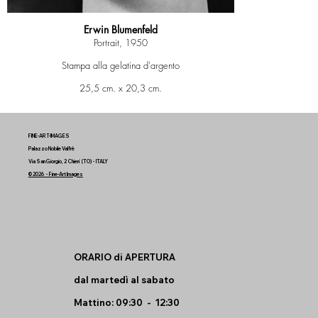
Erwin Blumenfeld
Portrait, 1950
Stampa alla gelatina d'argento
25,5 cm. x 20,3 cm.
Negativo - 12 x 10 cm
FINE-ART-IMAGES
Palazzo Nobile Valfrè
Via San Giorgio, 2 Chieri (TO) - ITALY
© 2026 - Fine-Art Images
ORARIO di APERTURA
dal martedì al sabato
Mattino: 09:30 - 12:30