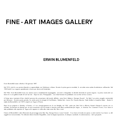
FINE - ART IMAGES GALLERY
ERWIN BLUMENFELD
Erwin Blumenfeld nasce a Berlino il 26 gennaio 1897.
Nel 1913, iniziò la sua carriera facendo un apprendistato con Sclochauer e Moses. Durante la prima guerra mondiale, fu arruolato come autista di ambulanza nell'esercito. Nel
1923 fondò il suo negozio specializzato in borse per donna ad Amsterdam.
Nel 1932, Erwin Blumenfeld trovò una camera oscura completamente equipaggiata, così iniziò a fotografare la clientela femminile di questo negozio. La prima mostra del suo
lavoro fu in una galleria locale di Carl van Lier . Dopo tre anni, Photographie , una rivista francese ha pubblicato una sua foto nel loro numero.
A Parigi viene incaricato di fare ritratti di persone che provenivano dal mondo dell'arte, come Henri Matisse e Georges Rouault . Ha fatto il suo primo progetto commerciale
per Monsavon . Durante questo periodo, ha anche preso le immagini di Cecil Beaton, Valeska Gert, Leonor Fini, François Mauriac, Yvette Guilbert e Josephine Baker . Beaton fu
colpito da Blumenfeld e nel 1937 lo stipulò con Vogue of France.
Dopo la sua prigionia a Vézelay, in Francia, e il suo ricongiungimento con la sua famiglia, nel 1941, parte per New York e all'arrivo Harper's Bazaar lo assume con un
contratto. Ha lavorato con Bazaar per tre anni consecutivi e poi ha iniziato a lavorare come libero professionista per Vogue , in America. Per i successivi 15 anni, il suo lavoro è
stato pubblicato sulle copertine di Vogue ed è apparso in molte altre riviste come Life, Flair e Look .
Il lavoro di Blumenfeld è stato influenzato da personaggi come Man Ray, George Grosz e Lucas Cranach . Il suo lavoro di moda era spesso a colori mentre il suo lavoro su altri
soggetti era monocromatico. Ha utilizzato diverse tecniche fotografiche, come la doppia esposizione, la stampa a sandwich, la solarizzazione, i veli e gli specchi.